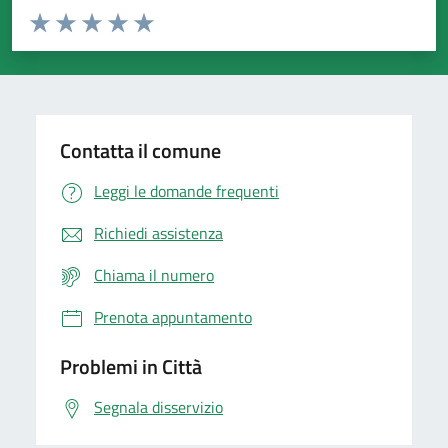
Valuta da 1 a 5 stelle la pagina
Domanda
Valuta 1 stelle su 5
Valuta 2 stelle su 5
Valuta 3 stelle su 5
Valuta 4 stelle su 5
Valuta 5 stelle su 5
Contatta il comune
Leggi le domande frequenti
Richiedi assistenza
Chiama il numero
Prenota appuntamento
Problemi in Città
Segnala disservizio