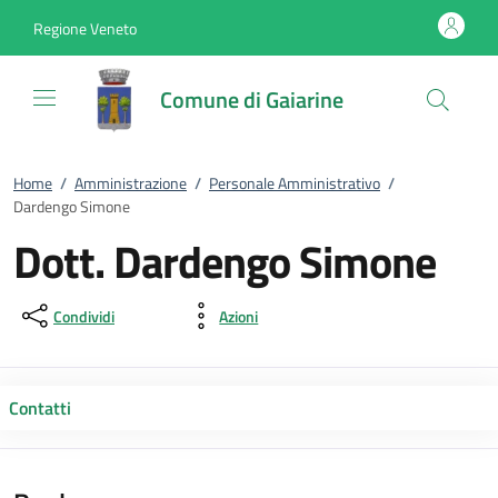
Vai al contenuto
accedi al menu
footer.enter
Regione Veneto
Comune di Gaiarine
Home
/
Amministrazione
/
Personale Amministrativo
/
Dardengo Simone
Dott. Dardengo Simone
Condividi
Azioni
Contatti