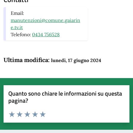
Email:
manutenzioni@comune.gaiarin
e.tv.it
Telefono:
0434 756528
Ultima modifica:
lunedì, 17 giugno 2024
Quanto sono chiare le informazioni su questa
pagina?
Valuta da 1 a 5 stelle la pagina
Domanda
Valuta 1 stelle su 5
Valuta 2 stelle su 5
Valuta 3 stelle su 5
Valuta 4 stelle su 5
Valuta 5 stelle su 5