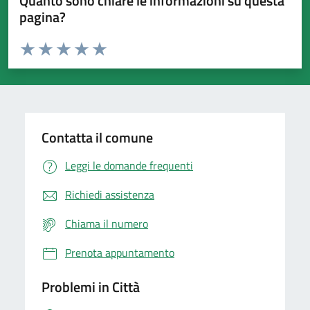
Quanto sono chiare le informazioni su questa
pagina?
Valuta da 1 a 5 stelle la pagina
Domanda
Valuta 1 stelle su 5
Valuta 2 stelle su 5
Valuta 3 stelle su 5
Valuta 4 stelle su 5
Valuta 5 stelle su 5
Contatta il comune
Leggi le domande frequenti
Richiedi assistenza
Chiama il numero
Prenota appuntamento
Problemi in Città