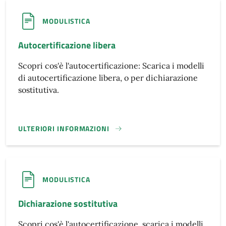
MODULISTICA
Autocertificazione libera
Scopri cos'è l'autocertificazione: Scarica i modelli
di autocertificazione libera, o per dichiarazione
sostitutiva.
ULTERIORI INFORMAZIONI
AUTOCERTIFICAZIONE LIBERA}
MODULISTICA
Dichiarazione sostitutiva
Scopri cos'è l'autocertificazione, scarica i modelli