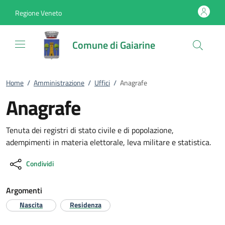
Vai al contenuto
accedi al menu
footer.enter
Regione Veneto
Comune di Gaiarine
Home
/
Amministrazione
/
Uffici
/
Anagrafe
Anagrafe
Tenuta dei registri di stato civile e di popolazione,
adempimenti in materia elettorale, leva militare e statistica.
Condividi
Argomenti
Nascita
Residenza