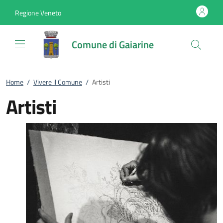
Vai al contenuto
accedi al menu
footer.enter
Regione Veneto
Comune di Gaiarine
Home
/
Vivere il Comune
/
Artisti
Artisti