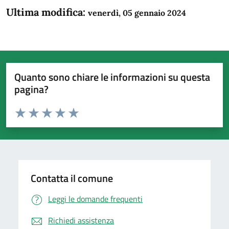
Ultima modifica:
venerdì, 05 gennaio 2024
Quanto sono chiare le informazioni su questa
pagina?
Valuta da 1 a 5 stelle la pagina
Domanda
Valuta 1 stelle su 5
Valuta 2 stelle su 5
Valuta 3 stelle su 5
Valuta 4 stelle su 5
Valuta 5 stelle su 5
Contatta il comune
Leggi le domande frequenti
Richiedi assistenza