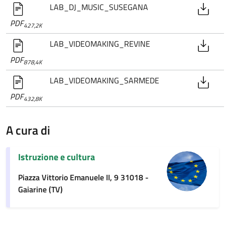
LAB_DJ_MUSIC_SUSEGANA
PDF
427,2K
LAB_VIDEOMAKING_REVINE
PDF
878,4K
LAB_VIDEOMAKING_SARMEDE
PDF
432,8K
A cura di
Istruzione e cultura
Piazza Vittorio Emanuele II, 9 31018 -
Gaiarine (TV)