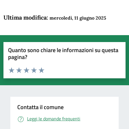
Ultima modifica:
mercoledì, 11 giugno 2025
Quanto sono chiare le informazioni su questa
pagina?
Valuta da 1 a 5 stelle la pagina
Domanda
Valuta 1 stelle su 5
Valuta 2 stelle su 5
Valuta 3 stelle su 5
Valuta 4 stelle su 5
Valuta 5 stelle su 5
Contatta il comune
Leggi le domande frequenti