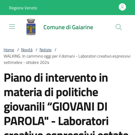
Vai al contenuto
accedi al menu
footer.enter
Regione Veneto
Comune di Gaiarine
Home
/
Novità
/
Notizie
/
WALKING. In cammino oggi per il domani - Laboratori creativo espressivi
settmebre - ottobre 2024
Piano di intervento in
materia di politiche
giovanili “GIOVANI DI
PAROLA" - Laboratori