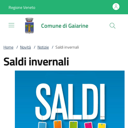
Vai al contenuto
accedi al menu
footer.enter
Regione Veneto
Comune di Gaiarine
Home
/
Novità
/
Notizie
/
Saldi invernali
Saldi invernali